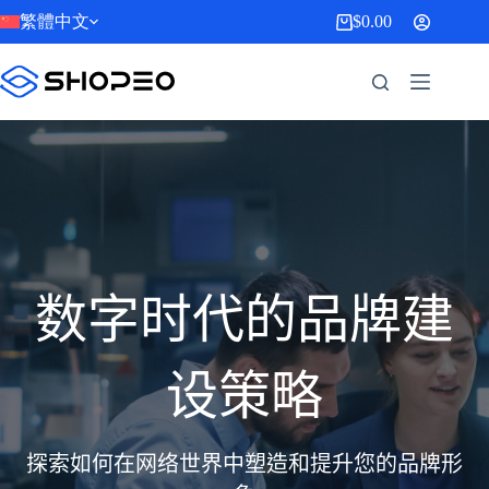
跳
繁體中文
$
0.00
購
至
物
主
車
要
內
容
数字时代的品牌建
设策略
探索如何在网络世界中塑造和提升您的品牌形