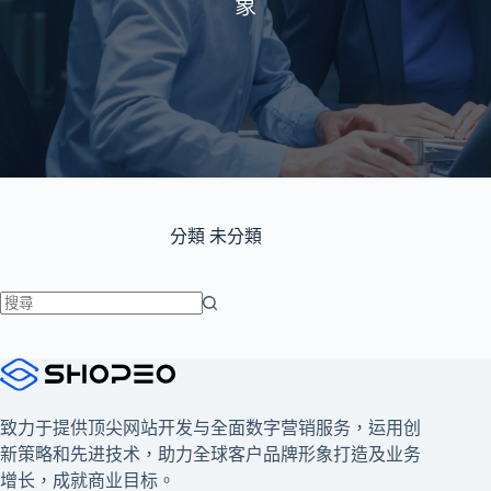
象
分類
未分類
找
不
到
符
致力于提供顶尖网站开发与全面数字营销服务，运用创
合
新策略和先进技术，助力全球客户品牌形象打造及业务
條
增长，成就商业目标。
件