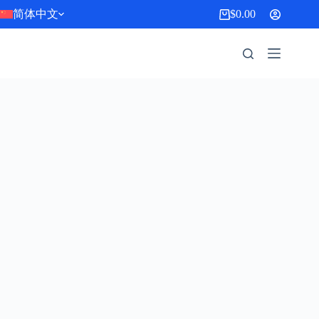
跳
简体中文
$
0.00
购
过
物
内
车
容