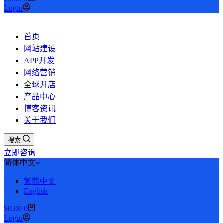
购
Login
物
车
首页
网站建设
APP开发
网络营销
全球开店
产品中心
博客资讯
关于我们
搜索
立即咨询
简体中文
繁體中文
English
$
0.00
0
购
Login
物